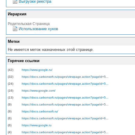
Выгрузки реестра
Иерархия
Родительская Страница
Использование хуков
Метки
Не имеется меток назначенных этой странице.
Горячие ссылки
(42)
https://www.google.ru/
(32)
https://docs.carbonsoft.ru/pages/viewpage.action?pageId=5...
(24)
https://docs.carbonsoft.ru/pages/viewpage.action?pageId=5...
(16)
https://www.google.com/
(13)
https://docs.carbonsoft.ru/pages/viewpage.action?pageId=5...
(9)
https://docs.carbonsoft.ru/pages/viewpage.action?pageId=5...
(9)
https://docs.carbonsoft.ru/
(6)
https://docs.carbonsoft.ru/pages/viewpage.action?pageId=6...
(6)
https://www.google.ru
(4)
https://docs.carbonsoft.ru/pages/viewpage.action?pageId=5...