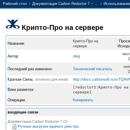
Рабочий стол
Документация Carbon Reductor 7
…
Использование
Крипто-Про на сервере
Крипто-Про на
Просм
Название:
сервере
Исходн
июл
Автор:
oleg
2
ноя
Последний раз изменено:
Технический писатель
2
Краткая Связь:
http://docs.carbonsoft.ru/x/TQAV
(полезно для email)
[reductor5:Крипто-Про на
Вики разметка:
сервере]
Операции:
Копировать
входящие связи
Документация Carbon Reductor 7 (2)
Ручные выгрузки единого реестра