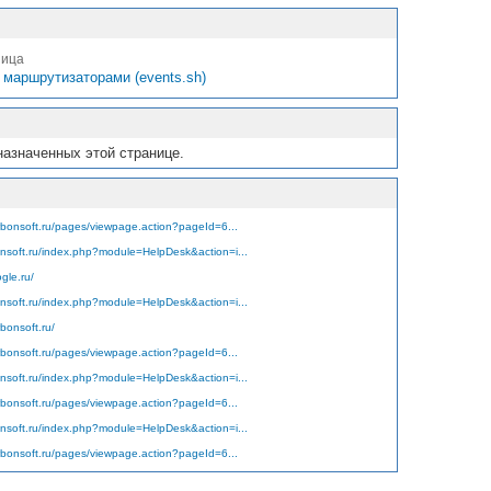
ница
 маршрутизаторами (events.sh)
назначенных этой странице.
arbonsoft.ru/pages/viewpage.action?pageId=6...
nsoft.ru/index.php?module=HelpDesk&action=i...
gle.ru/
nsoft.ru/index.php?module=HelpDesk&action=i...
rbonsoft.ru/
arbonsoft.ru/pages/viewpage.action?pageId=6...
nsoft.ru/index.php?module=HelpDesk&action=i...
arbonsoft.ru/pages/viewpage.action?pageId=6...
nsoft.ru/index.php?module=HelpDesk&action=i...
arbonsoft.ru/pages/viewpage.action?pageId=6...