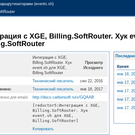
маршрутизаторами (events.sh)
oftRouter
рация с XGE, Billing.SoftRouter. Хук e
ng.SoftRouter
Последни
Интеграция с XGE,
Billing.SoftRouter. Хук
Просмотр
Время
event.sh для XGE,
Исходного
Billing.SoftRouter
янв 18, 2
Технический писатель
сен 22, 2016
янв 17, 2
енено:
Технический писатель
янв 18, 2017
янв 17, 2
http://docs.carbonsoft.ru/x/GQAAB
лезно для email)
янв 17, 2
[reductor5:Интеграция с XGE,
янв 17, 2
Billing.SoftRouter. Хук
event.sh для XGE,
Billing.SoftRouter]
Копировать