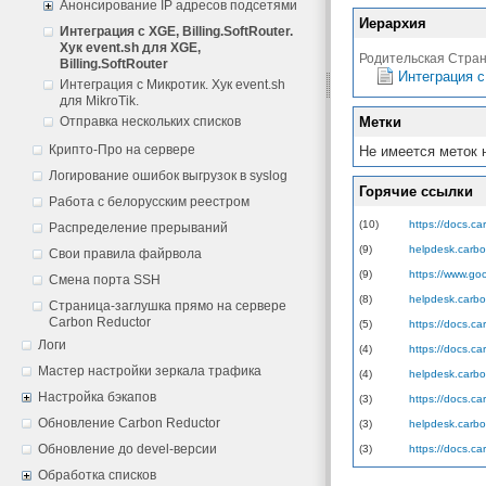
Анонсирование IP адресов подсетями
Иерархия
Интеграция с XGE, Billing.SoftRouter.
Хук event.sh для XGE,
Родительская Стра
Billing.SoftRouter
Интеграция с
Интеграция с Микротик. Хук event.sh
для MikroTik.
Отправка нескольких списков
Метки
Крипто-Про на сервере
Не имеется меток 
Логирование ошибок выгрузок в syslog
Горячие ссылки
Работа с белорусским реестром
(10)
https://docs.c
Распределение прерываний
(9)
helpdesk.carbo
Свои правила файрвола
(9)
https://www.goo
Смена порта SSH
(8)
helpdesk.carbo
Страница-заглушка прямо на сервере
Carbon Reductor
(5)
https://docs.ca
Логи
(4)
https://docs.c
Мастер настройки зеркала трафика
(4)
helpdesk.carbo
Настройка бэкапов
(3)
https://docs.c
Обновление Carbon Reductor
(3)
helpdesk.carbo
Обновление до devel-версии
(3)
https://docs.c
Обработка списков