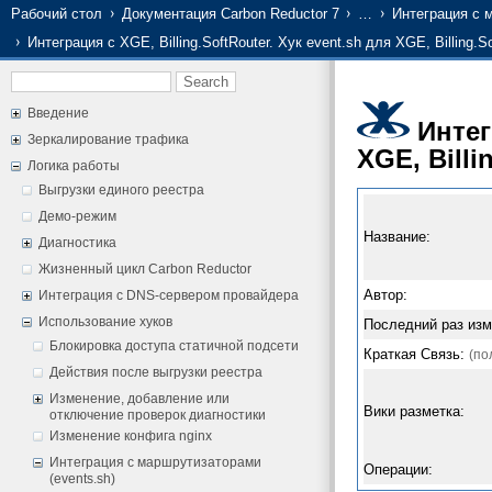
Рабочий стол
Документация Carbon Reductor 7
…
Интеграция с 
Интеграция с XGE, Billing.SoftRouter. Хук event.sh для XGE, Billing.S
Введение
Интег
Зеркалирование трафика
XGE, Billi
Логика работы
Выгрузки единого реестра
Демо-режим
Название:
Диагностика
Жизненный цикл Carbon Reductor
Автор:
Интеграция с DNS-сервером провайдера
Использование хуков
Последний раз изм
Блокировка доступа статичной подсети
Краткая Связь:
(по
Действия после выгрузки реестра
Изменение, добавление или
Вики разметка:
отключение проверок диагностики
Изменение конфига nginx
Интеграция с маршрутизаторами
Операции:
(events.sh)