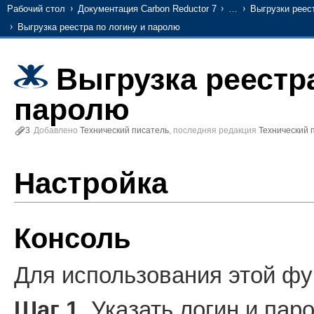
Рабочий стол
Документация Carbon Reductor 7
…
Выгрузки реес
Выгрузка реестра по логину и паролю
Выгрузка реестра
паролю
3
Добавлено
Технический писатель
, последняя редакция
Технический 
Настройка
Консоль
Для использования этой фу
Шаг 1.
Указать логин и пар