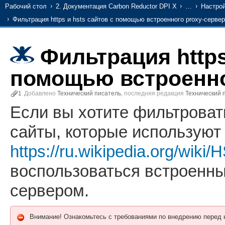
Рабочий стол
2. Документация Carbon Reductor DPI X
…
Настро
Фильтрация https и hsts сайтов с помощью встроенного proxy-сервер
Фильтрация https
помощью встроенно
1
Добавлено
Технический писатель
, последняя редакция
Технический 
Если вы хотите фильтровать
сайты, которые используют 
https://ru.wikipedia.org/wiki
воспользоваться встроенным
сервером.
Внимание! Ознакомьтесь с требованиями по внедрению перед н