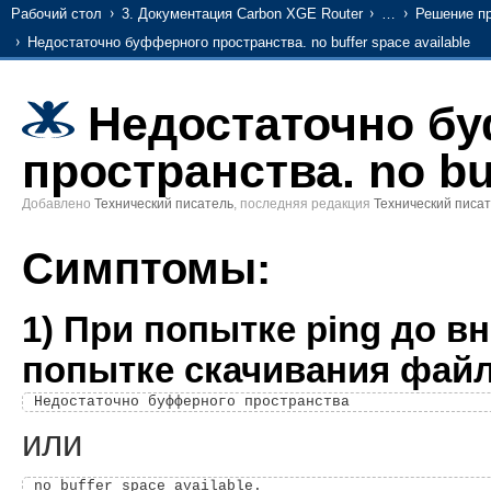
Рабочий стол
3. Документация Carbon XGE Router
…
Решение п
Недостаточно буфферного пространства. no buffer space available
Недостаточно б
пространства. no buf
Добавлено
Технический писатель
, последняя редакция
Технический писа
Симптомы:
1) При попытке ping до в
попытке скачивания файл
или