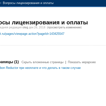
Вопросы лицензирования и оплаты
осы лицензирования и оплаты
ледняя редакция
oleg
дек 26, 2018
(
просмотреть изменение
)
oft.ru/pages/viewpage.action?pageId=143425547
аницы (1)
Скрыть вложенные страницы
|
Показать иерархию
bon Reductor при неоплате и что делать в таком случае