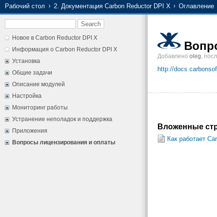
Рабочий стол
2. Документация Carbon Reductor DPI X
Оглавление
Новое в Carbon Reductor DPI X
Вопр
Информация о Carbon Reductor DPI X
Добавлено
oleg
, пос
Установка
http://docs.carbons
Общие задачи
Описание модулей
Настройка
Мониторинг работы
Устранение неполадок и поддержка
Вложенные стр
Приложения
Как работает Car
Вопросы лицензирования и оплаты