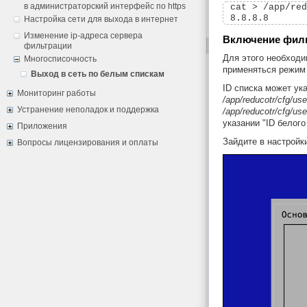
в администраторский интерфейс по https
cat > /app/red
Настройка сети для выхода в интернет
Изменение ip-адреса сервера
Включение фил
фильтрации
Для этого необходи
Многосписочность
применяться режим 
Выход в сеть по белым спискам
ID списка может ук
Мониторинг работы
/app/reducotr/cfg/use
Устранение неполадок и поддержка
/app/reducotr/cfg/us
указании "ID белого
Приложения
Зайдите в настройк
Вопросы лицензирования и оплаты