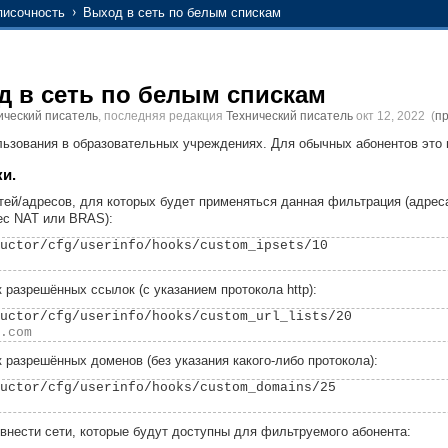
писочность
Выход в сеть по белым спискам
 в сеть по белым спискам
ический писатель
, последняя редакция
Технический писатель
окт 12, 2022
(
п
ьзования в образовательных учреждениях. Для обычных абонентов это 
и.
етей/адресов, для которых будет применяться данная фильтрация (адреса
ес NAT или BRAS):
uctor/cfg/userinfo/hooks/custom_ipsets/10

 разрешённых ссылок (с указанием протокола http):
uctor/cfg/userinfo/hooks/custom_url_lists/20

.com
к разрешённых доменов (без указания какого-либо протокола):
uctor/cfg/userinfo/hooks/custom_domains/25

- внести сети, которые будут доступны для фильтруемого абонента: