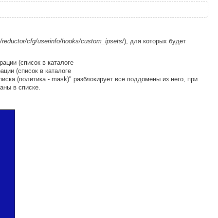
/reductor/cfg/userinfo/hooks/custom_ipsets/
), для которых будет
ации (список в каталоге
ции (список в каталоге
списка (политика - mask)" разблокирует все поддомены из него, при
саны в списке.