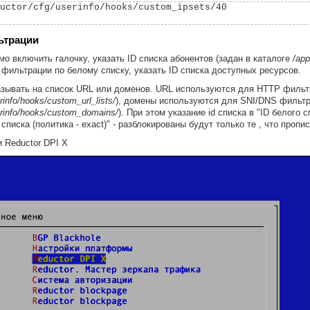
uctor/cfg/userinfo/hooks/custom_ipsets/40

ьтрации
мо включить галочку, указать ID списка абонентов (задан в каталоге
/app
фильтрации по белому списку, указать ID списка доступных ресурсов.
азывать на список URL или доменов. URL используются для HTTP фильтр
rinfo/hooks/custom_url_lists/
), домены используются для SNI/DNS фильтра
erinfo/hooks/custom_domains/
). При этом указание id списка в "ID белого 
 списка (политика - exact)" - разблокированы будут только те , что пропи
и Reductor DPI X