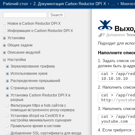
Рабочий стол
2. Документация Carbon Reductor DPI X
…
Многос
Новое в Carbon Reductor DPI X
Выход
Информация о Carbon Reductor DPI X
7
Добавлено
Техн
Установка
Подходит для испол
Общие задачи
Наполните списк
Описание модулей
Настройка
1. Задать список с
должен быть ip-адр
Зеркалирование трафика
Использование хуков
cat > /app/red
Распределение прерываний
2. Наполнить список
Страница-заглушка
cat > /app/red
Установка Carbon Reductor DPI X в
разрыв
http:
//youtube
Фильтрация https и hsts сайтов с
3. Наполнить списо
помощью встроенного proxy-сервера.
Установка dhcpd на CentOS 6 и
cat > /app/red
настройка минимального сценария
Правильное время в системе
4. Если требуется 
Добавление SSL-сертификата для входа