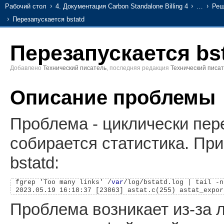
Рабочий стол
4. Документация Carbon Standalone Billing 4
…
Реш
Перезапускается bstatd
Перезапускается bs
Добавлено
Технический писатель
, последняя редакция
Технический писа
Описание проблемы
Проблема - циклически пер
собирается статистика. П
bstatd:
fgrep 'Too many links' /
var
/log/bstatd.log | tail -n 
Проблема возникает из-за 