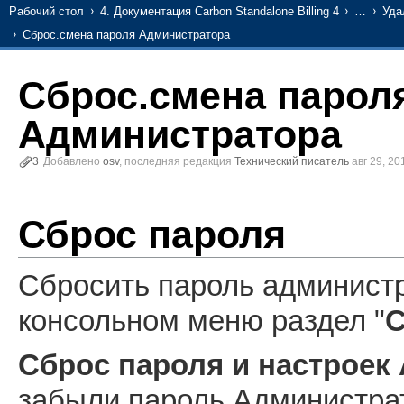
Рабочий стол
4. Документация Carbon Standalone Billing 4
…
Уда
Cброс.смена пароля Администратора
Cброс.смена парол
Администратора
3
Добавлено
osv
, последняя редакция
Технический писатель
авг 29, 2
Сброс пароля
Сбросить пароль админист
консольном меню раздел "
С
Сброс пароля и настроек
забыли пароль Администрат