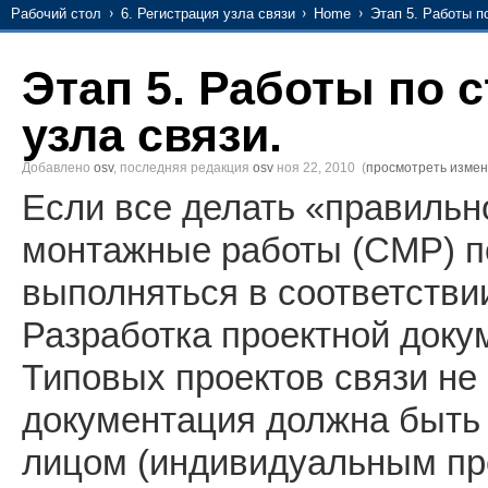
Рабочий стол
6. Регистрация узла связи
Home
Этап 5. Работы п
Этап 5. Работы по 
узла связи.
Добавлено
osv
, последняя редакция
osv
ноя 22, 2010
(
просмотреть изме
Если все делать «правильно
монтажные работы (СМР) п
выполняться в соответстви
Разработка проектной доку
Типовых проектов связи не
документация должна быть
лицом (индивидуальным п