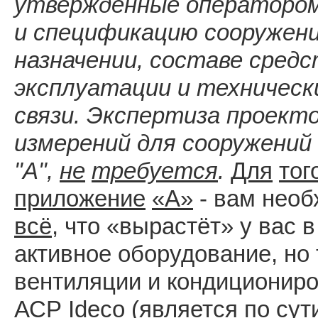
утвержденные оператором 
и спецификацию сооружен
назначении,
составе средс
эксплуатации и техническ
связи.
Экспертиза проекто
измерений
для
сооружений
"А",
не
требуется
.
Для
тог
приложение
«А»
- вам необ
всё
, что «вырастёт» у вас 
активное оборудование, но 
вентиляции и кондициониров
АСР Ideco (является по сут