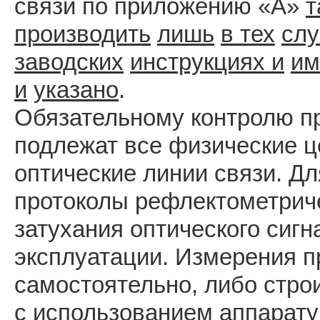
связи по приложению «А»
т
производить
лишь
в тех
слу
заводских
инструкциях и
им
и
указано
.
Обязательному контролю п
подлежат все физические ц
оптические линии связи. Д
протоколы рефлектометриче
затухания оптического сигн
эксплуатации. Измерения п
самостоятельно, либо стро
с использованием аппарат