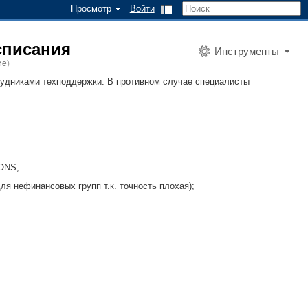
Просмотр
Войти
списания
Инструменты
ие
)
рудниками техподдержки. В противном случае специалисты
ONS;
я нефинансовых групп т.к. точность плохая);