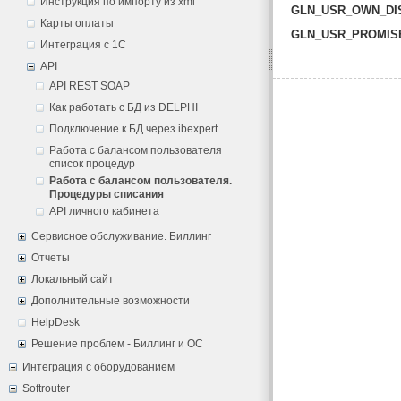
Инструкция по импорту из xml
GLN_USR_OWN_DI
Карты оплаты
GLN_USR_PROMIS
Интеграция с 1С
API
API REST SOAP
Как работать с БД из DELPHI
Подключение к БД через ibexpert
Работа с балансом пользователя
список процедур
Работа с балансом пользователя.
Процедуры списания
API личного кабинета
Сервисное обслуживание. Биллинг
Отчеты
Локальный сайт
Дополнительные возможности
HelpDesk
Решение проблем - Биллинг и ОС
Интеграция с оборудованием
Softrouter