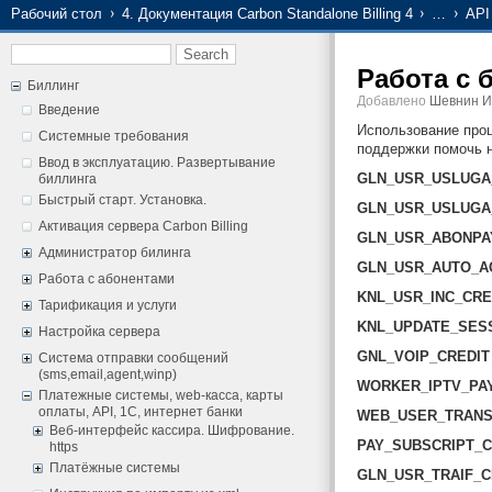
Рабочий стол
4. Документация Carbon Standalone Billing 4
…
API
Работа с 
Биллинг
Добавлено
Шевнин И
Введение
Использование проц
Системные требования
поддержки помочь н
Ввод в эксплуатацию. Развертывание
GLN_USR_USLUGA
биллинга
Быстрый старт. Установка.
GLN_USR_USLUGA
Активация сервера Carbon Billing
GLN_USR_ABONPA
Администратор билинга
GLN_USR_AUTO_A
Работа с абонентами
KNL_USR_INC_CRE
Тарификация и услуги
KNL_UPDATE_SESS
Настройка сервера
GNL_VOIP_CREDIT
Система отправки сообщений
(sms,email,agent,winp)
WORKER_IPTV_PA
Платежные системы, web-касса, карты
оплаты, API, 1С, интернет банки
WEB_USER_TRAN
Веб-интерфейс кассира. Шифрование.
PAY_SUBSCRIPT_
https
Платёжные системы
GLN_USR_TRAIF_