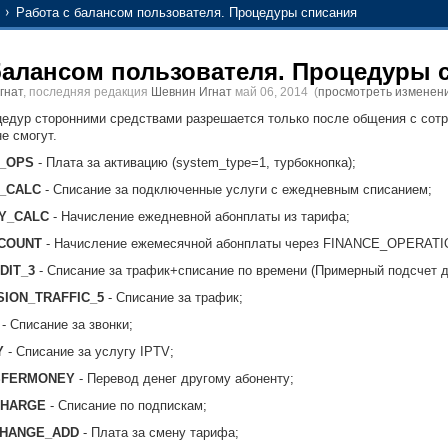
Работа с балансом пользователя. Процедуры списания
балансом пользователя. Процедуры 
гнат
, последняя редакция
Шевнин Игнат
май 06, 2014
(
просмотреть изменен
едур сторонними средствами разрешается только после общения с сот
е смогут.
_OPS
- Плата за активацию (system_type=1, турбокнопка);
_CALC
- Списание за подключенные услуги с ежедневным списанием;
Y_CALC
- Начисление ежедневной абонплаты из тарифа;
COUNT
- Начисление ежемесячной абонплаты через FINANCE_OPERATI
DIT_3
- Списание за трафик+списание по времени (Примерный подсчет дл
ION_TRAFFIC_5
- Списание за трафик;
- Списание за звонки;
Y
- Списание за услугу IPTV;
SFERMONEY
- Перевод денег другому абоненту;
CHARGE
- Списание по подпискам;
CHANGE_ADD
- Плата за смену тарифа;