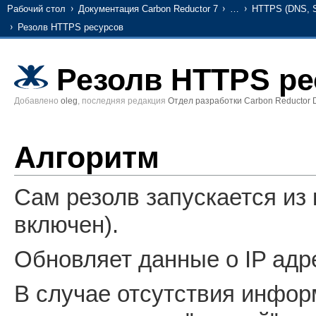
Рабочий стол
Документация Carbon Reductor 7
…
HTTPS (DNS, SN
Резолв HTTPS ресурсов
Резолв HTTPS ре
Добавлено
oleg
, последняя редакция
Отдел разработки Carbon Reductor 
Алгоритм
Сам резолв запускается из 
включен).
Обновляет данные о IP адрес
В случае отсутствия инфор