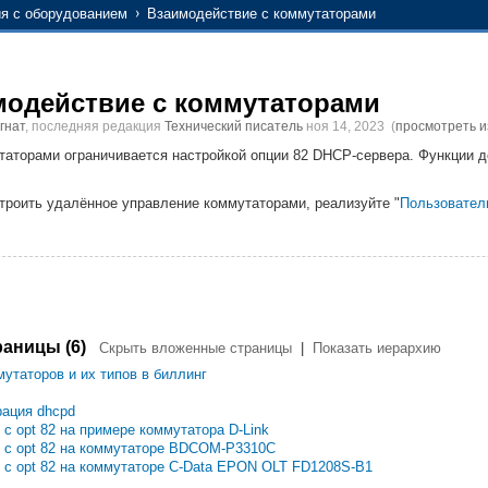
ия с оборудованием
Взаимодействие с коммутаторами
модействие с коммутаторами
гнат
, последняя редакция
Технический писатель
ноя 14, 2023
(
просмотреть 
таторами ограничивается настройкой опции 82 DHCP-сервера. Функции 
троить удалённое управление коммутаторами, реализуйте "
Пользовател
аницы (6)
Скрыть вложенные страницы
|
Показать иерархию
утаторов и их типов в биллинг
рация dhcpd
с opt 82 на примере коммутатора D-Link
 с opt 82 на коммутаторе BDCOM-P3310C
с opt 82 на коммутаторе C-Data EPON OLT FD1208S-B1