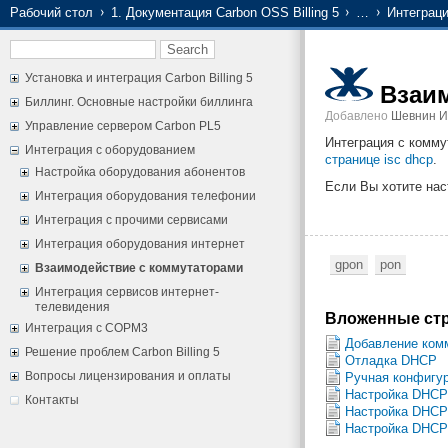
Рабочий стол
1. Документация Carbon OSS Billing 5
…
Интеграц
Установка и интеграция Carbon Billing 5
Взаи
Биллинг. Основные настройки биллинга
Добавлено
Шевнин И
Управление сервером Carbon PL5
Интеграция с комму
Интеграция с оборудованием
странице isc dhcp
.
Настройка оборудования абонентов
Если Вы хотите нас
Интеграция оборудования телефонии
Интеграция с прочими сервисами
Интеграция оборудования интернет
gpon
pon
Взаимодействие с коммутаторами
Интеграция сервисов интернет-
телевидения
Вложенные стр
Интеграция с СОРМ3
Добавление комм
Решение проблем Carbon Billing 5
Отладка DHCP
Вопросы лицензирования и оплаты
Ручная конфигу
Настройка DHCP 
Контакты
Настройка DHCP
Настройка DHCP 