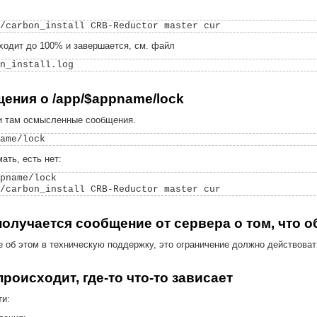
ходит до 100% и завершается, см. файл
щения о /app/$appname/lock
ли там осмысленные сообщения.
ать, есть нет:
pname/lock

получается сообщение от сервера о том, что 
 об этом в техническую поддержку, это ограничение должно действоват
происходит, где-то что-то зависает
ти: