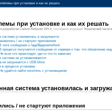
роблемы при установке и как их решать
емы при установке и как их решать
л разработки Carbon Reductor DPI X
, последняя редакция
Технический писат
 система установилась и загружается
ановились / не стартуют приложения
В логе сообщения о /app/$appname/lock
В процессе получается сообщение от сервера о том, что обновление не
Не ясно что происходит, где-то что-то зависает
 система не устанавливается
 не загружается с USB-Drive
 в процессе установки
Не удаётся найти носитель с установщиком
ная система установилась и загруж
ились / не стартуют приложения