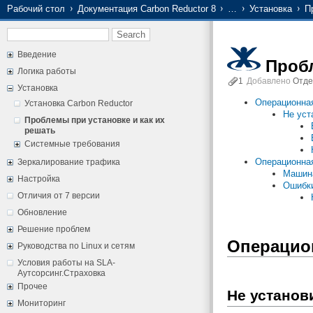
Рабочий стол
Документация Carbon Reductor 8
…
Установка
П
Введение
Пробл
Логика работы
1
Добавлено
Отде
Установка
Операционная
Установка Carbon Reductor
Не уст
Проблемы при установке и как их
решать
Системные требования
Операционная
Зеркалирование трафика
Машина
Настройка
Ошибки
Отличия от 7 версии
Обновление
Решение проблем
Операцион
Руководства по Linux и сетям
Условия работы на SLA-
Аутсорсинг.Страховка
Прочее
Не установ
Мониторинг