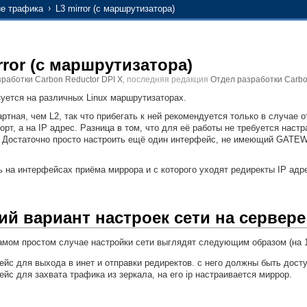
е трафика
L3 mirror (с маршрутизатора)
rror (с маршрутизатора)
работки Carbon Reductor DPI X
, последняя редакция
Отдел разработки Carbo
уется на различных Linux маршрутизаторах.
тная, чем L2, так что прибегать к ней рекомендуется только в случае о
орт, а на IP адрес. Разница в том, что для её работы не требуется настр
. Достаточно просто настроить ещё один интерфейс, не имеющий GATEW
 на интерфейсах приёма миррора и с которого уходят редиректы IP адре
й вариант настроек сети на сервере
мом простом случае настройки сети выглядят следующим образом (на 1
фейс для выхода в инет и отправки редиректов. с него должны быть дост
ейс для захвата трафика из зеркала, на его ip настраивается миррор.