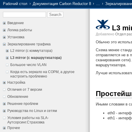
Рабочий стол
Документация Carbon Reductor 8
…
Зеркалировани
Введение
L3 mi
Логика работы
Добавлено
Отдел раз
Установка
Обычно это использ
Зеркалирование трафика
Схема менее стандар
L2 mirror (с коммутатора)
отправляется не в п
L3 mirror (с маршрутизатора)
сканирования сети)
Большое число VLAN
маршрутизатора.
Когда есть зеркало на СОРМ, а другое
Лучше использовать
настроить проблемно
Настройка
Отличия от 7 версии
Простейши
Обновление
Решение проблем
Иными словами в са
Руководства по Linux и сетям
eth0 - интер
Условия работы на SLA-
eth1 - интерф
Аутсорсинг.Страховка
Прочее