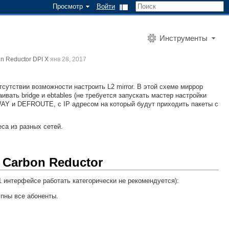
Просмотр
Войти
Инструменты
n Reductor DPI X
янв 28, 2017
тсутствии возможности настроить L2 mirror. В этой схеме миррор
аивать bridge и ebtables (не требуется запускать мастер настройки
AY и DEFROUTE, с IP адресом на который будут приходить пакеты с
са из разных сетей.
 Carbon Reductor
 интерфейсе работать категорически не рекомендуется):
упны все абоненты.