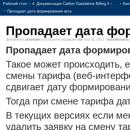
Рабочий стол
4. Документация Carbon Standalone Billing 4
…
Бил
Пропадает дата формирования акта
Пропадает дата фо
Добавлено
amamaev
, последняя редакция
osv
апр 01, 2011
(
просмотреть
Пропадает дата формиров
Такое может происходить, 
смены тарифа (веб-интерф
сдвигает дату формировани
Тогда при смене тарифа дат
В текущих версиях если мен
удалить заявку на смену та