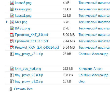
kassa3.png
4 kB
Технический писате
kassa2.png
11 kB
Технический писате
kassa1.png
11 kB
Технический писате
KKT.png
5 kB
Технический писате
BASE.png
2 kB
Технический писате
Протокол_ККТ_3.0.pdf
5,00 MB
Технический писате
Протокол_ККТ_3.1.pdf
7,44 MB
Технический писате
Protokol_KKM_2.4_040614.pdf
5,54 MB
Технический писате
tray_proxy_v2.1.zip
23 kB
Собянин Александр
kkm_sec_kod.png
162 kB
Клинских Антон
tray_proxy_v2.0.zip
168 kB
Собянин Александр
tray_proxy_v1.2.zip
18 kB
oleg
Скачать Все