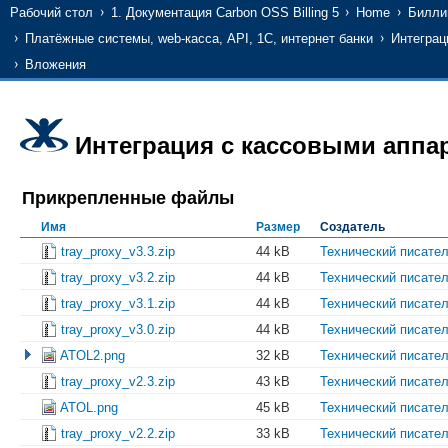
Рабочий стол
1. Документация Carbon OSS Billing 5
Home
Билли
Платёжные системы, web-касса, API, 1С, интернет банки
Интеграц
Вложения
Интеграция с кассовыми аппа
Прикрепленные файлы
Имя
Размер
Создатель
tray_proxy_v3.3.zip
44 kB
Технический писате
tray_proxy_v3.2.zip
44 kB
Технический писате
tray_proxy_v3.1.zip
44 kB
Технический писате
tray_proxy_v3.0.zip
44 kB
Технический писате
ATOL2.png
32 kB
Технический писате
tray_proxy_v2.3.zip
43 kB
Технический писате
ATOL.png
45 kB
Технический писате
tray_proxy_v2.2.zip
33 kB
Технический писате