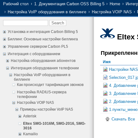
Рабочий стол
1. Документация Carbon OSS Billing 5
Home
Интег
Настройка VoIP оборудования в биллинге
Настройка VOIP NAS
Установка и интеграция Carbon Billing 5
Eltex
Биллинг. Основные настройки биллинга
Управление сервером Carbon PL5
Прикреплен
Интеграция с оборудованием
Настройка оборудования абонентов
Имя
Интеграция оборудования телефонии
Настройки NAS
Настройка VoIP оборудования в
Selection_017.j
биллинге
Как происходит тарификация звонков
4. Добавление 
Настройка RADIUS-сервера
3. Добавление 
телефонии
2. Добавление 
Настройка VOIP NAS
Примеры настройки VoIP NAS
1.пункты_меню
Asterisk
Скачать Все
Eltex SMG-1016M, SMG-2016, SMG-
3016
Kamailio