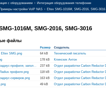
рация с оборудованием
Интеграция оборудования телефонии
Примеры настройки VoIP NAS
Eltex SMG-1016M, SMG-2016, SMG-3016
 SMG-1016M, SMG-2016, SMG-3016
ные файлы
Размер
Создатель
 Eltex SMG.png
64 kB
Технический писатель
pg
178 kB
Клинских Антон
радиус-профиля, запол...
237 kB
Отдел разработки Carbon Reductor 
Radius профиля.png
118 kB
Отдел разработки Carbon Reductor 
радиус-серверов.png
163 kB
Отдел разработки Carbon Reductor 
.png
49 kB
Отдел разработки Carbon Reductor 