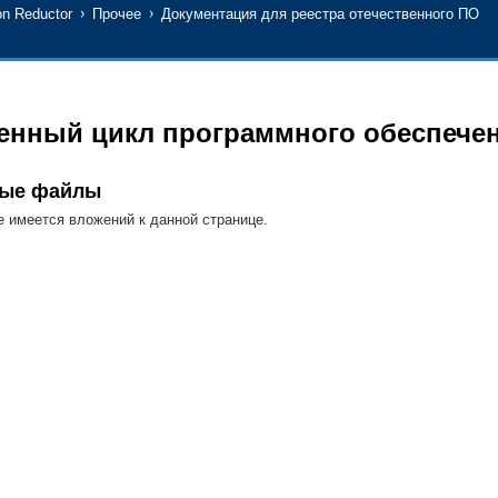
n Reductor
Прочее
Документация для реестра отечественного ПО
енный цикл программного обеспече
ные файлы
 имеется вложений к данной странице.