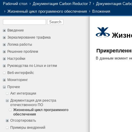
Рабочий стол
Документация Carbon Reductor 7
Документация Carbo
Жизненный цикл программного обеспечения
Вложения
Введение
Жизн
Зеркалирование трафика
Логика работы
Прикреплен
Решение проблем
В данным момент не
Настройки
Руководства по Linux и сетям
Веб-интерфейс
Мониторинг
Прочее
Акт интеграции
Документация для реестра
отечественного ПО
Жизненный цикл программного
обеспечения
Отсортировать
Примеры внедрений