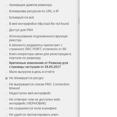
Архивация дампов ревизора
Блокировка ресурсов по URL и IP
Блокируется всё.
В веб-интерфейсе http.load file not found
Доступ для РКН
Использование подложенного вручную
реестра
К абоненту редиректы прилетают с
странного SRC PORT, отличного от 80
Ключ оператора связи для регистрации в
портале по ревизору
Критичные изменения от Ревизор для
страницы заглушки от 26.05.2017
Мало выгрузок в день в отчёте
Не блокируется ресурс
Не выгружаются списки РКН. Connection
timeout
Недоступен веб-интерфейс
Не отвечает или не доступен web-
интерфейс (ЧЕРНОВИК)
Не сохраняется поле в конфиге
Не удаётся экспортировать ключ