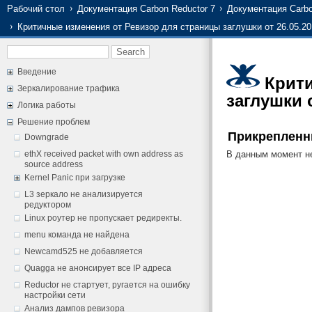
Рабочий стол
Документация Carbon Reductor 7
Документация Carbo
Критичные изменения от Ревизор для страницы заглушки от 26.05.20
Введение
Крит
Зеркалирование трафика
заглушки о
Логика работы
Решение проблем
Прикреплен
Downgrade
ethX received packet with own address as
В данным момент не
source address
Kernel Panic при загрузке
L3 зеркало не анализируется
редуктором
Linux роутер не пропускает редиректы.
menu команда не найдена
Newcamd525 не добавляется
Quagga не анонсирует все IP адреса
Reductor не стартует, ругается на ошибку
настройки сети
Анализ дампов ревизора