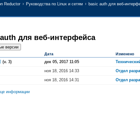
n Reductor
Руководства по Linux и сетям
basic auth для веб-интерф
 auth для веб-интерфейса
Дата
Изменено
Е
(v. 3)
дек 05, 2017 11:05
Технически
ноя 18, 2016 14:33
Отдел разра
ноя 18, 2016 14:31
Отдел разра
ице информации