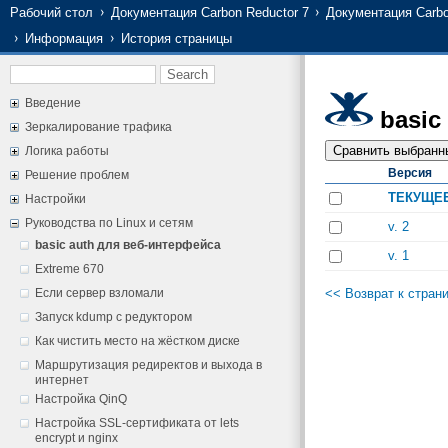
Рабочий стол
Документация Carbon Reductor 7
Документация Carbo
Информация
История страницы
Введение
basic
Зеркалирование трафика
Логика работы
Версия
Решение проблем
ТЕКУЩЕ
Настройки
Руководства по Linux и сетям
v. 2
basic auth для веб-интерфейса
v. 1
Extreme 670
<< Возврат к стран
Если сервер взломали
Запуск kdump с редуктором
Как чистить место на жёстком диске
Маршрутизация редиректов и выхода в
интернет
Настройка QinQ
Настройка SSL-сертификата от lets
encrypt и nginx