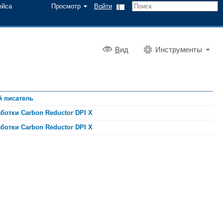
ейса
Просмотр
Войти
В
ид
Инструменты
й писатель
ботки Carbon Reductor DPI X
ботки Carbon Reductor DPI X