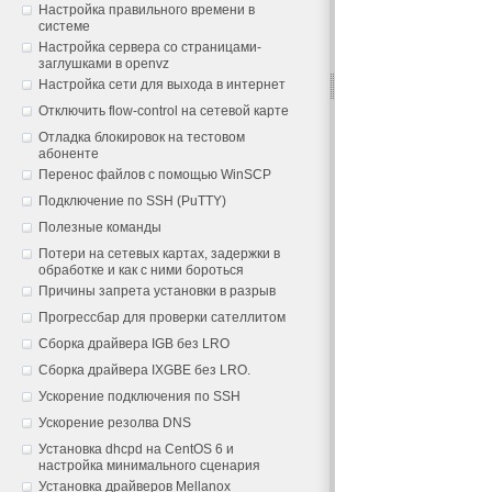
Настройка правильного времени в
системе
Настройка сервера со страницами-
заглушками в openvz
Настройка сети для выхода в интернет
Отключить flow-control на сетевой карте
Отладка блокировок на тестовом
абоненте
Перенос файлов с помощью WinSCP
Подключение по SSH (PuTTY)
Полезные команды
Потери на сетевых картах, задержки в
обработке и как с ними бороться
Причины запрета установки в разрыв
Прогрессбар для проверки сателлитом
Сборка драйвера IGB без LRO
Сборка драйвера IXGBE без LRO.
Ускорение подключения по SSH
Ускорение резолва DNS
Установка dhcpd на CentOS 6 и
настройка минимального сценария
Установка драйверов Mellanox