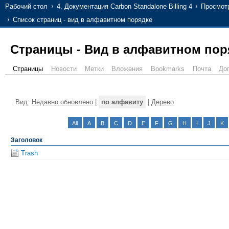
Рабочий стол
4. Документация Carbon Standalone Billing 4
Просмот
Список страниц - вид в алфавитном порядке
Страницы - Вид в алфавитном пор
Страницы
Новости
Метки
Вложения
Bookmarks
Почта
До
Вид:
Недавно обновлено
|
по алфавиту
|
Дерево
All
A
B
C
D
E
F
G
H
I
J
K
Заголовок
Trash