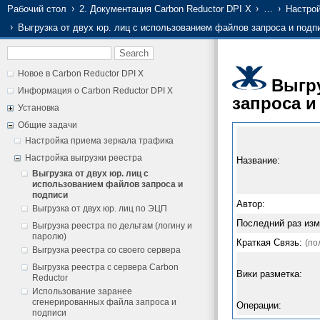
Рабочий стол
2. Документация Carbon Reductor DPI X
…
Настрой
Выгрузка от двух юр. лиц c использованием файлов запроса и подп
Новое в Carbon Reductor DPI X
Выгру
Информация о Carbon Reductor DPI X
запроса и
Установка
Общие задачи
Настройка приема зеркала трафика
Настройка выгрузки реестра
Название:
Выгрузка от двух юр. лиц c
использованием файлов запроса и
подписи
Автор:
Выгрузка от двух юр. лиц по ЭЦП
Последний раз изм
Выгрузка реестра по дельтам (логину и
паролю)
Краткая Связь:
(по
Выгрузка реестра со своего сервера
Выгрузка реестра с сервера Carbon
Вики разметка:
Reductor
Использование заранее
сгенерированных файла запроса и
Операции:
подписи