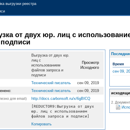
ка выгрузки реестра
иси
зка от двух юр. лиц c использован
 подписи
Последни
Выгрузка от двух юр.
лиц c
Просмотр
Время
использованием
Исходного
файлов запроса и
сен 09, 2
подписи
Технический писатель
сен 09, 2019
енено:
Технический писатель
сен 09, 2019
исходящи
http://docs.carbonsoft.ru/x/6gBICQ
лезно для email)
2. Докумен
[REDUCTOR9:Выгрузка от двух
Испо
юр. лиц c использованием
файлов запроса и подписи]
Копировать