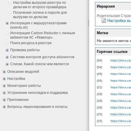
Настройка выгрузки реестра по
Иерархия
дельтам от второго провайдера
Получение логина и пароля для
Родительская Стра
выгрузки по дельтам
Настройка вы
Интеграция с маршрутизаторами
(events.sh)
Метки
Интеграция Carbon Reductor с личным
кабинетом АС «Ревизор».
Не имеется меток 
Поиск ресурса в реестре
Проверка работы
Горячие ссылки
Система контроля доступа абонентов
(54)
https://docs.c
Списки. Какой список чем является
(54)
https://docs.c
Описание модулей
(28)
https://docs.c
Настройка
(26)
https://docs.c
Мониторинг работы
(21)
https://docs.c
Устранение неполадок и поддержка
(19)
https://docs.c
Приложения
(19)
https://docs.c
Вопросы лицензирования и оплаты
(18)
https://docs.ca
(15)
https://docs.ca
(15)
https://docs.c