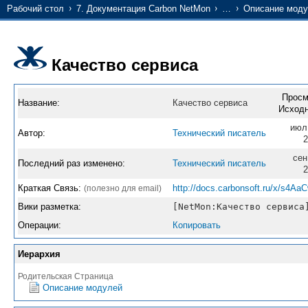
Рабочий стол
7. Документация Carbon NetMon
…
Описание мод
Качество сервиса
Просм
Название:
Качество сервиса
Исходн
июл
Автор:
Технический писатель
2
сен
Последний раз изменено:
Технический писатель
2
Краткая Связь:
http://docs.carbonsoft.ru/x/s4Aa
(полезно для email)
Вики разметка:
[NetMon:Качество сервиса
Операции:
Копировать
Иерархия
Родительская Страница
Описание модулей