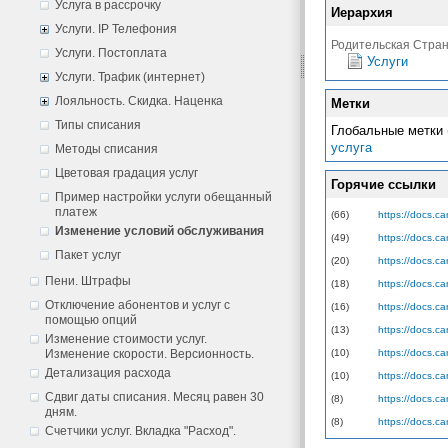
Услуга в рассрочку
Иерархия
Услуги. IP Телефония
Родительская Стра
Услуги. Постоплата
Услуги
Услуги. Трафик (интернет)
Лояльность. Скидка. Наценка
Метки
Типы списания
Глобальные метки 
услуга
Методы списания
Цветовая градация услуг
Горячие ссылки
Пример настройки услуги обещанный
платеж
(66)
https://docs.ca
Изменение условий обслуживания
(49)
https://docs.c
Пакет услуг
(20)
https://docs.c
Пени. Штрафы
(18)
https://docs.c
Отключение абонентов и услуг с
(16)
https://docs.ca
помощью опций
(13)
https://docs.c
Изменение стоимости услуг.
Изменение скорости. Версионность.
(10)
https://docs.c
Детализация расхода
(10)
https://docs.c
Сдвиг даты списания. Месяц равен 30
(8)
https://docs.c
дням.
(8)
https://docs.c
Счетчики услуг. Вкладка "Расход".