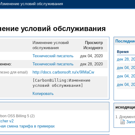
Изменение условий обслуживания
нение условий обслуживания
Последни
Изменение условий
Просмотр
обслуживания
Исходного
Время
Технический писатель
дек 04, 2020
дек 28, 2
енено:
Технический писатель
дек 28, 2020
дек 04, 2
http://docs.carbonsoft.ru/x/9IMaCw
лезно для email)
дек 04, 2
[CarbonBilling:Изменение
дек 04, 2
условий обслуживания]
Копировать
исходящи
on OSS Billing 5 (2)
1. Документ
tcher v2
Запл
ная смена тарифа в примерах