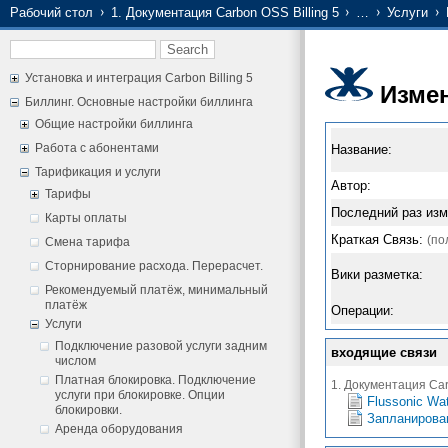
Рабочий стол
1. Документация Carbon OSS Billing 5
…
Услуги
Установка и интеграция Carbon Billing 5
Изме
Биллинг. Основные настройки биллинга
Общие настройки биллинга
Работа с абонентами
Название:
Тарификация и услуги
Автор:
Тарифы
Последний раз изм
Карты оплаты
Краткая Связь:
(по
Смена тарифа
Сторнирование расхода. Перерасчет.
Вики разметка:
Рекомендуемый платёж, минимальный
платёж
Операции:
Услуги
Подключение разовой услуги задним
входящие связи
числом
Платная блокировка. Подключение
1. Документация Carb
услуги при блокировке. Опции
Flussonic Wa
блокировки.
Запланирова
Аренда оборудования