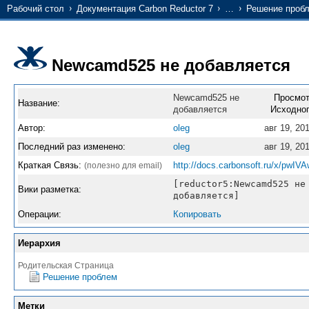
Рабочий стол
Документация Carbon Reductor 7
…
Решение проб
Newcamd525 не добавляется
Newcamd525 не
Просмо
Название:
добавляется
Исходно
Автор:
oleg
авг 19, 20
Последний раз изменено:
oleg
авг 19, 20
Краткая Связь:
http://docs.carbonsoft.ru/x/pwIV
(полезно для email)
[reductor5:Newcamd525 не
Вики разметка:
добавляется]
Операции:
Копировать
Иерархия
Родительская Страница
Решение проблем
Метки