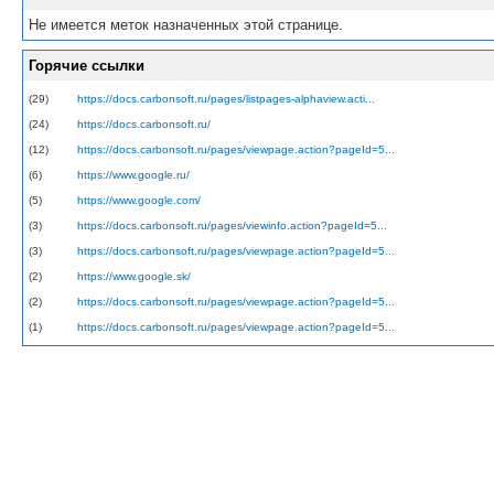
Не имеется меток назначенных этой странице.
Горячие ссылки
(29)
https://docs.carbonsoft.ru/pages/listpages-alphaview.acti...
(24)
https://docs.carbonsoft.ru/
(12)
https://docs.carbonsoft.ru/pages/viewpage.action?pageId=5...
(6)
https://www.google.ru/
(5)
https://www.google.com/
(3)
https://docs.carbonsoft.ru/pages/viewinfo.action?pageId=5...
(3)
https://docs.carbonsoft.ru/pages/viewpage.action?pageId=5...
(2)
https://www.google.sk/
(2)
https://docs.carbonsoft.ru/pages/viewpage.action?pageId=5...
(1)
https://docs.carbonsoft.ru/pages/viewpage.action?pageId=5...