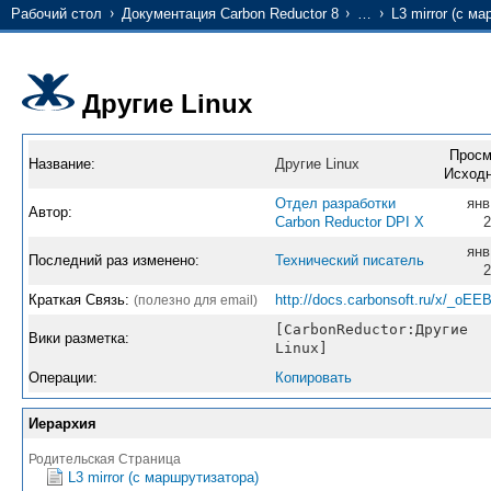
Рабочий стол
Документация Carbon Reductor 8
…
L3 mirror (с м
Другие Linux
Просм
Название:
Другие Linux
Исходн
Отдел разработки
янв
Автор:
Carbon Reductor DPI X
2
янв
Последний раз изменено:
Технический писатель
2
Краткая Связь:
http://docs.carbonsoft.ru/x/_oEE
(полезно для email)
[CarbonReductor:Другие
Вики разметка:
Linux]
Операции:
Копировать
Иерархия
Родительская Страница
L3 mirror (с маршрутизатора)