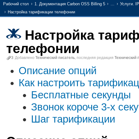
Рабочий стол
1. Документация Carbon OSS Billing 5
…
Услуги. I
Настройка тарификации телефонии
Настройка тари
телефонии
3
Добавлено
Технический писатель
, последняя редакция
Технический 
Описание опций
Как настроить тарифика
Бесплатные секунды
Звонок короче 3-х сек
Шаг тарификации