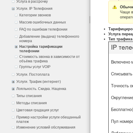
Услуга в рассрочку
Обычн
Услуги. IP Телефония
Чаще в
Категории звонков
операт
Массив ошибочных данных
Тарифициров
FAQ по ошибкам телефонии
Услуга пере
Добавление (выдача) телефонного
Тип трафика
номера
Настройка тарификации
телефонии
Стоимость звонка в зависимости от
объёма трафика
Группы услуг VOIP
Услуги. Постоплата
Услуги. Трафик (интернет)
Лояльность. Скидка. Наценка
Типы списания
Методы списания
Цветовая градация услуг
Пример настройки услуги обещанный
платеж
Изменение условий обслуживания