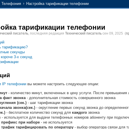
P Телефония
Настройка тарификации телефонии
ройка тарификации телефонии
ический писатель
, последняя редакция
Технический писатель
сен 09, 2025
(
п
ций
ь тарификацию?
тные секунды
 короче 3-х секунд
рификации
пций
и IP телефонии
вы можете настроить следующее опции:
инут
- количество минут, включенных в цену услуги. После превышения 
а факт звонка
- дополнительная стоимость совершенного звонка
угления (сек.)
- шаг тарификации звонка
ачала звонка(сек.)
- округление первых секунд звонка до определенног
к.)
- бесплатное количество секунд для
каждого
звонка
в
- используется для выдачи телефонных номеров абоненту при подключ
 префикс при наборе
- не используется
трафик тарифицировать по оператору
- выбор оператора связи для 