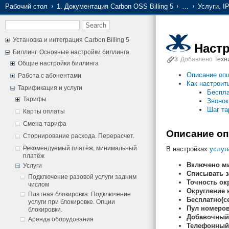
Рабочий стол
1. Документация Carbon OSS Billing 5
…
Услуги. I
Установка и интеграция Carbon Billing 5
Наст
Биллинг. Основные настройки биллинга
3
Добавлено
Техн
Общие настройки биллинга
Описание оп
Работа с абонентами
Как настроит
Тарификация и услуги
Беспла
Тарифы
Звонок
Шаг та
Карты оплаты
Смена тарифа
Описание о
Сторнирование расхода. Перерасчет.
Рекомендуемый платёж, минимальный
В настройках
услуг
платёж
Включено м
Услуги
Списывать з
Подключение разовой услуги задним
Точность окр
числом
Округление н
Платная блокировка. Подключение
Бесплатно(се
услуги при блокировке. Опции
Пул номеро
блокировки.
Добавочный
Аренда оборудования
Телефонный 