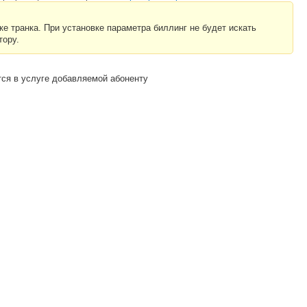
е транка. При установке параметра биллинг не будет искать
тору.
тся в услуге добавляемой абоненту