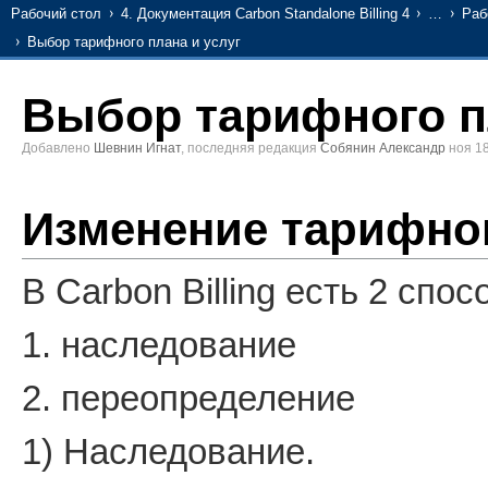
Рабочий стол
4. Документация Carbon Standalone Billing 4
…
Раб
Выбор тарифного плана и услуг
Выбор тарифного п
Добавлено
Шевнин Игнат
, последняя редакция
Собянин Александр
ноя 18
Изменение тарифно
В Carbon Billing есть 2 спо
1. наследование
2. переопределение
1) Наследование.