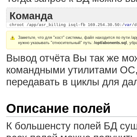
Команда
chroot /app/asr_billing isql-fb 169.254.30.50:/
var
/d
Заметьте, что для "хост" системы, файл находится по пути /app/a
нужно указывать "относительный" путь:
/opt/abonents.sql
, убр
Вывод отчёта Вы так же м
командными утилитами ОС,
передавать в циклы для да
Описание полей
К большенсту полей БД су