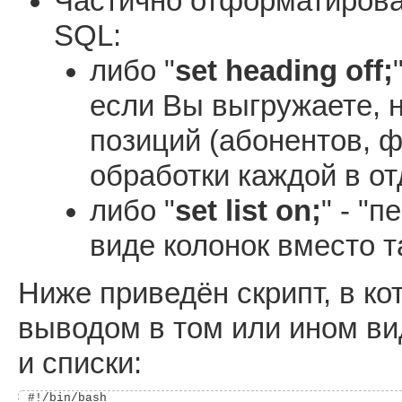
Частично отформатиров
SQL:
либо "
set heading off;
если Вы выгружаете, н
позиций (абонентов, 
обработки каждой в о
либо "
set list on;
" - "
виде колонок вместо 
Ниже приведён скрипт, в ко
выводом в том или ином ви
и списки:
#!/bin/bash
