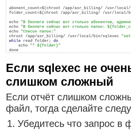
abonent_count=$(chroot /app/asr_billing/ /usr/local/
folder_count=$(chroot /app/asr_billing/ /usr/local/b
echo 
"В биллиге сейчас вот столько абонентов, админи
echo 
"В биллиге сейчас вот столько папок: ${folder_c
echo 
"Список папок:"
chroot /app/asr_billing/ /usr/local/bin/sqlexec 
"set
while
 read folder; 
do
    echo 
"* ${folder}"
Если sqlexec не очен
слишком сложный
Если отчёт слишком сложны
файл, тогда сделайте след
Убедитесь что запрос в