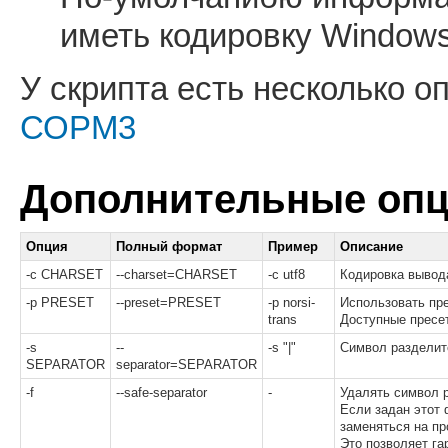
иметь кодировку Windows
У скрипта есть несколько о
СОРМ3
Дополнительные опц
Опция
Полный формат
Пример
Описание
-c CHARSET
--charset=CHARSET
-c utf8
Кодировка вывод
-p PRESET
--preset=PRESET
-p norsi-
Использовать пр
trans
Доступные пресеты:
-s
--
-s "|"
Символ разделите
SEPARATOR
separator=SEPARATOR
-f
--safe-separator
-
Удалять символ 
Если задан этот 
заменяться на пр
Это позволяет га