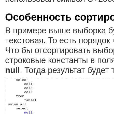
Особенность сортир
В примере выше выборка бу
текстовая. То есть порядок
Что бы отсортировать выбо
строковые константы в поля
null
. Тогда результат будет 
    select

        col1,

        col2,

        col3

    from

        table1

union all

    select

null
,
