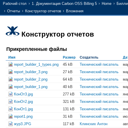
Рабочий стол
1. Документация Carbon OSS Billing 5
Home
Билли
Отчеты
Конструктор отчетов
Вложения
Конструктор отчетов
Прикрепленные файлы
Имя
Размер
Создатель
Да
report_builder_1_types.png
45 kB
Технический писатель
ма
report_builder_3.png
27 kB
Технический писатель
ма
report_builder_2.png
64 kB
Технический писатель
ма
report_builder_1.png
40 kB
Технический писатель
ма
КонОт3.jpg
277 kB
Технический писатель
ян
КонОт2.jpg
321 kB
Технический писатель
ян
КонОт1.jpg
131 kB
Технический писатель
ян
report1.png
31 kB
Технический писатель
ию
жур3.JPG
117 kB
Клинских Антон
ав