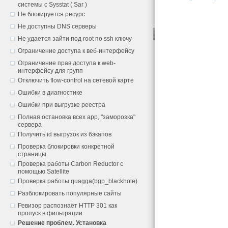
системы с Sysstat ( Sar )
Не блокируется ресурс
Не доступны DNS серверы
Не удается зайти под root по ssh ключу
Ограничение доступа к веб-интерфейсу
Ограничение прав доступа к web-
интерфейсу для групп
Отключить flow-control на сетевой карте
Ошибки в диагностике
Ошибки при выгрузке реестра
Полная остановка всех app, "заморозка"
сервера
Получить id выгрузок из бэкапов
Проверка блокировки конкретной
страницы
Проверка работы Carbon Reductor с
помощью Satellite
Проверка работы quagga(bgp_blackhole)
Разблокировать популярные сайты
Ревизор распознаёт HTTP 301 как
пропуск в фильтрации
Решение проблем. Установка