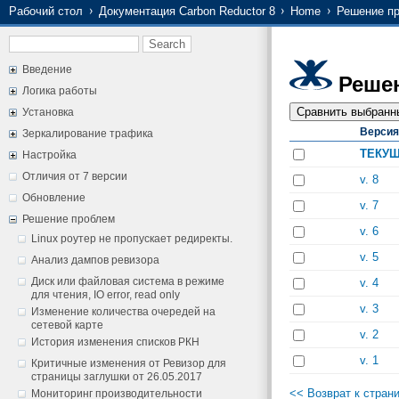
Рабочий стол
Документация Carbon Reductor 8
Home
Решение п
Введение
Решен
Логика работы
Установка
Версия
Зеркалирование трафика
ТЕКУ
Настройка
Отличия от 7 версии
v. 8
Обновление
v. 7
Решение проблем
v. 6
Linux роутер не пропускает редиректы.
v. 5
Анализ дампов ревизора
Диск или файловая система в режиме
v. 4
для чтения, IO error, read only
v. 3
Изменение количества очередей на
сетевой карте
v. 2
История изменения списков РКН
v. 1
Критичные изменения от Ревизор для
страницы заглушки от 26.05.2017
<< Возврат к стран
Мониторинг производительности