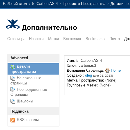
Рабочий стол
5. Carbon AS 4
Просмотр Пространства
Детали пр
Дополнительно
Страницы
Новости
Метки
Вложения
Bookmarks
Почта
До
Advanced
Имя:
5. Carbon AS 4
Ключ:
carbonas3
Детали
Домашняя Страница:
Home
пространства
Создано :
oleg
(апр 01, 2013)
Не связанные
Метка Пространства:
(None)
страницы
Групповые Метки:
(None)
Неопределенные
Страницы
Шаблоны
Подписка
RSS-каналы