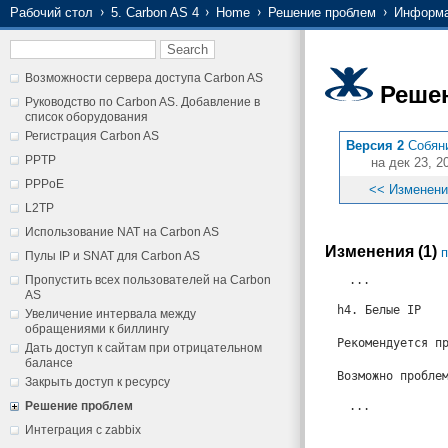
Рабочий стол
5. Carbon AS 4
Home
Решение проблем
Информ
Возможности сервера доступа Carbon AS
Реше
Руководство по Carbon AS. Добавление в
список оборудования
Регистрация Carbon AS
Версия 2
Собян
PPTP
на дек 23, 2
PPPoE
<< Изменен
L2TP
Использование NAT на Carbon AS
Изменения (1)
п
Пулы IP и SNAT для Carbon AS
Пропустить всех пользователей на Carbon
...
AS
h4. Белые IP
Увеличение интервала между
обращениями к биллингу
Рекомендуется п
Дать доступ к сайтам при отрицательном
балансе
Возможно пробле
Закрыть доступ к ресурсу
Решение проблем
...
Интеграция с zabbix