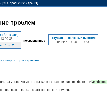
ация
сравнение Страниц
ние проблем
ин Александр
Текущая
Технический писатель
013 20:36.
по сравнению с
на июл 20, 2016 19:33.
ия с
1
по
2
росмотр истории страницы
рочитать следующую статью:&nbsp;[распределение белых
IP|
asrdocne
мы возникают из-за ненастроенного ProxyArp.