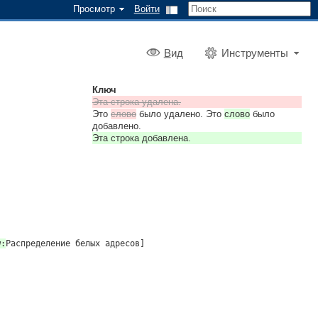
Просмотр
Войти
В
ид
Инструменты
Ключ
Эта строка удалена.
Это
слово
было удалено. Это
слово
было
добавлено.
Эта строка добавлена.
w:
Распределение
белых адресов]