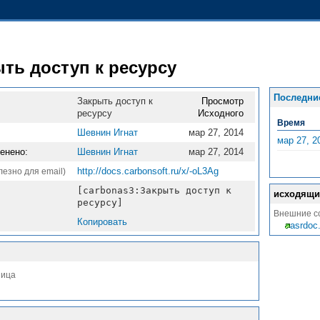
ть доступ к ресурсу
Последни
Закрыть доступ к
Просмотр
ресурсу
Исходного
Время
Шевнин Игнат
мар 27, 2014
мар 27, 2
енено:
Шевнин Игнат
мар 27, 2014
http://docs.carbonsoft.ru/x/-oL3Ag
лезно для email)
[carbonas3:Закрыть доступ к
исходящи
ресурсу]
Внешние сс
Копировать
asrdoc
ница