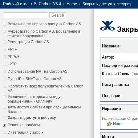
Рабочий стол
5. Carbon AS 4
Home
Закрыть доступ к ресурсу
Возможности сервера доступа Carbon AS
Закры
Руководство по Carbon AS. Добавление в
список оборудования
Регистрация Carbon AS
Название:
PPTP
PPPoE
Автор:
L2TP
Последний раз изм
Использование NAT на Carbon AS
Краткая Связь:
(по
Пулы IP и SNAT для Carbon AS
Вики разметка:
Пропустить всех пользователей на Carbon
AS
Операции:
Увеличение интервала между
обращениями к биллингу
Дать доступ к сайтам при отрицательном
Иерархия
балансе
Закрыть доступ к ресурсу
Родительская Стра
Home
Решение проблем
Интеграция с zabbix
Метки