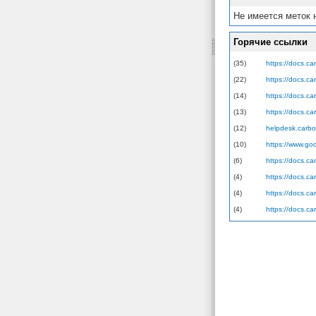
Не имеется меток 
Горячие ссылки
(35)
https://docs.c
(22)
https://docs.ca
(14)
https://docs.c
(13)
https://docs.ca
(12)
helpdesk.carbo
(10)
https://www.go
(6)
https://docs.c
(4)
https://docs.ca
(4)
https://docs.ca
(4)
https://docs.c