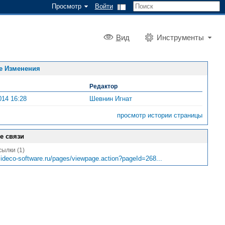
Просмотр
Войти
В
ид
Инструменты
е Изменения
Редактор
014 16:28
Шевнин Игнат
просмотр истории страницы
е связи
ылки (1)
.ideco-software.ru/pages/viewpage.action?pageId=268...