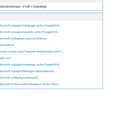
назначенных этой странице.
arbonsoft.ru/pages/viewpage.action?pageId=4...
rbonsoft.ru/pages/viewinfo.action?pageId=4...
arbonsoft.ru/display/carbonas3/Home
rbonsoft.ru/
nsoft.ru/index.php?module=HelpDesk&action=i...
ogle.com
arbonsoft.ru/pages/viewpage.action?pageId=4...
rbonsoft.ru/pages/listpages-alphaview.acti...
rbonsoft.ru/display/carbonas3
arbonsoft.ru/spaces/browsespace.action?key=...