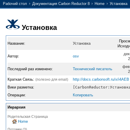
Рабочий стол
Документация Carbon Reductor 8
Home
Установка
Установка
Просм
Название:
Установка
Исходн
дек
Автор:
osv
2
фев
Последний раз изменено:
Технический писатель
2
Краткая Связь:
http://docs.carbonsoft.ru/x/i4AEB
(полезно для email)
Вики разметка:
[CarbonReductor:Установк
Операции:
Копировать
Иерархия
Родительская Страница
Home
Потомки (3)