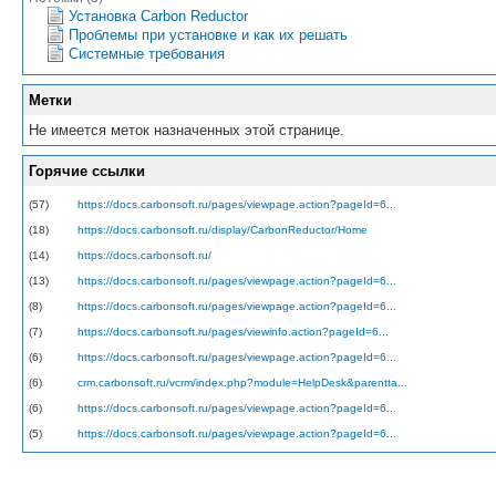
Установка Carbon Reductor
Проблемы при установке и как их решать
Системные требования
Метки
Не имеется меток назначенных этой странице.
Горячие ссылки
(57)
https://docs.carbonsoft.ru/pages/viewpage.action?pageId=6...
(18)
https://docs.carbonsoft.ru/display/CarbonReductor/Home
(14)
https://docs.carbonsoft.ru/
(13)
https://docs.carbonsoft.ru/pages/viewpage.action?pageId=6...
(8)
https://docs.carbonsoft.ru/pages/viewpage.action?pageId=6...
(7)
https://docs.carbonsoft.ru/pages/viewinfo.action?pageId=6...
(6)
https://docs.carbonsoft.ru/pages/viewpage.action?pageId=6...
(6)
crm.carbonsoft.ru/vcrm/index.php?module=HelpDesk&parentta...
(6)
https://docs.carbonsoft.ru/pages/viewpage.action?pageId=6...
(5)
https://docs.carbonsoft.ru/pages/viewpage.action?pageId=6...