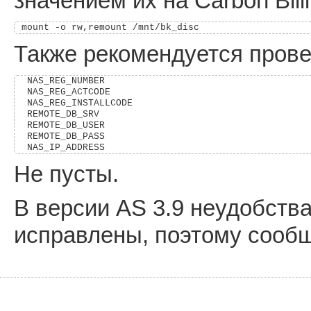
значением их на Carbon Bill
Также рекомендуется прове
 NAS_REG_NUMBER

 NAS_REG_ACTCODE

 NAS_REG_INSTALLCODE

 REMOTE_DB_SRV

 REMOTE_DB_USER

 REMOTE_DB_PASS

Не пусты.
В версии AS 3.9 неудобства
исправлены, поэтому сообщ