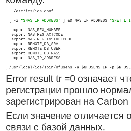
команду.
. /etc/ics/ics.conf

[ -z 
"$NAS_IP_ADDRESS"
 ] && NAS_IP_ADDRESS=
"$NET_L_I
 export NAS_REG_NUMBER

 export NAS_REG_ACTCODE

 export NAS_REG_INSTALLCODE

 export REMOTE_DB_SRV

 export REMOTE_DB_USER

 export REMOTE_DB_PASS

 export NAS_IP_ADDRESS

Error result tr =0 означает
регистрации прошло норма
зарегистрирован на Carbon B
Если значение отличается о
связи с базой данных.