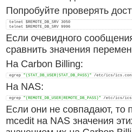
Попробуйте проверять дост
telnet $REMOTE_DB_SRV 3050

Если очевидного сообщения
сравнить значения перемен
На Carbon Billing:
egrep 
"(STAT_DB_USER|STAT_DB_PASS)"
На NAS:
egrep 
"(REMOTE_DB_USER|REMOTE_DB_PASS)"
Если они не совпадают, то 
mcedit на NAS значения эт