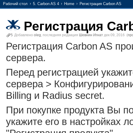
Рабочий стол
5. Carbon AS 4
Home
Регистрация Carbon AS
Регистрация Car
5
Добавлено
oleg
, последняя редакция
Шевнин Игнат
дек 09, 2016
(
пр
Регистрация Carbon AS про
сервера.
Перед регистрацией укажи
сервера > Конфигурировани
Billing и Radius secret.
При покупке продукта Вы по
укажите его в настройках л