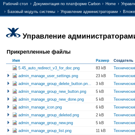
Рабочий стол
Документация по платформе Carbon
Home
Управл
Базовый модуль системы
Управление администраторами
Вложе
Управление администраторам
Прикрепленные файлы
Имя
Размер
Создатель
5.45_auto_redirect_v3_for_doc.png
83 kB
Технически
admin_manage_user_settings.png
23 kB
Технически
admin_manage_group_delete_button.pn...
3 kB
Технически
admin_manage_group_new_button.png
5 kB
Технически
admin_manage_group_new_done.png
5 kB
Технически
admin_manage_icon.png
6 kB
Технически
admin_manage_group_deleted.png
2 kB
Технически
admin_manage_group_new.png
5 kB
Технически
admin_manage_group_list.png
11 kB
Технически