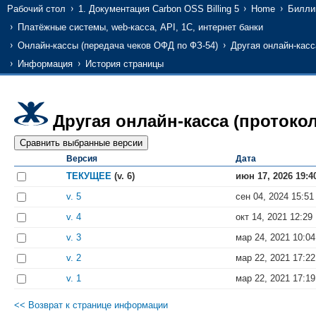
Рабочий стол
1. Документация Carbon OSS Billing 5
Home
Билли
Платёжные системы, web-касса, API, 1С, интернет банки
Онлайн-кассы (передача чеков ОФД по ФЗ-54)
Другая онлайн-касс
Информация
История страницы
Другая онлайн-касса (протоко
Версия
Дата
ТЕКУЩЕЕ
(v. 6)
июн 17, 2026 19:4
v. 5
сен 04, 2024 15:51
v. 4
окт 14, 2021 12:29
v. 3
мар 24, 2021 10:04
v. 2
мар 22, 2021 17:22
v. 1
мар 22, 2021 17:19
<< Возврат к странице информации