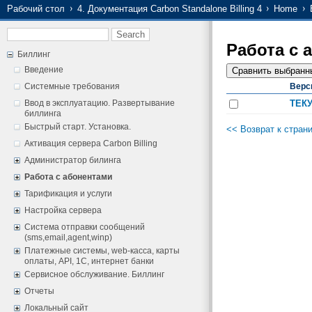
Рабочий стол
4. Документация Carbon Standalone Billing 4
Home
Работа с 
Биллинг
Введение
Системные требования
Верс
Ввод в эксплуатацию. Развертывание
ТЕК
биллинга
Быстрый старт. Установка.
<< Возврат к стран
Активация сервера Carbon Billing
Администратор билинга
Работа с абонентами
Тарификация и услуги
Настройка сервера
Система отправки сообщений
(sms,email,agent,winp)
Платежные системы, web-касса, карты
оплаты, API, 1С, интернет банки
Сервисное обслуживание. Биллинг
Отчеты
Локальный сайт