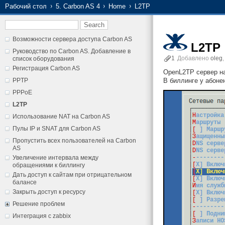
Рабочий стол
5. Carbon AS 4
Home
L2TP
Возможности сервера доступа Carbon AS
L2TP
Руководство по Carbon AS. Добавление в
1
Добавлено
oleg
список оборудования
Регистрация Carbon AS
OpenL2TP сервер на
PPTP
В биллинге у абоне
PPPoE
L2TP
Использование NAT на Carbon AS
Пулы IP и SNAT для Carbon AS
Пропустить всех пользователей на Carbon
AS
Увеличение интервала между
обращениями к биллингу
Дать доступ к сайтам при отрицательном
балансе
Закрыть доступ к ресурсу
Решение проблем
Интеграция с zabbix