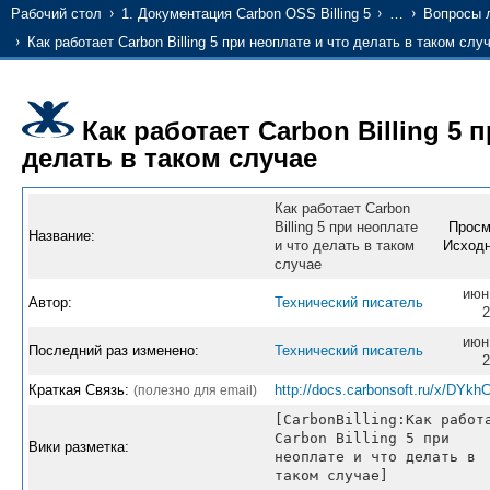
Рабочий стол
1. Документация Carbon OSS Billing 5
…
Вопросы 
Как работает Carbon Billing 5 при неоплате и что делать в таком слу
Как работает Carbon Billing 5 
делать в таком случае
Как работает Carbon
Billing 5 при неоплате
Просм
Название:
и что делать в таком
Исходн
случае
июн
Автор:
Технический писатель
2
июн
Последний раз изменено:
Технический писатель
2
Краткая Связь:
http://docs.carbonsoft.ru/x/DYkh
(полезно для email)
[CarbonBilling:Как работ
Carbon Billing 5 при
Вики разметка:
неоплате и что делать в
таком случае]