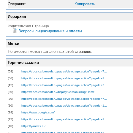
Операции:
Копировать
Иерархия
Родительская Страница
Вопросы лицензирования и оплаты
Метки
Не имеется меток назначенных этой странице.
Горячие ссылки
(68)
https://docs.carbonsoft.ru/pages/viewpage.action?pageId=7...
(66)
https://docs.carbonsoft.ru/pages/viewpage.action?pageId=1...
(42)
https://docs.carbonsoft.ru/pages/viewpage.action?pageId=7...
(30)
https://docs.carbonsoft.ru/display/CarbonBilling/Home
(20)
https://docs.carbonsoft.ru/pages/viewpage.action?pageId=7...
(20)
https://docs.carbonsoft.ru/pages/viewpage.action?pageId=1...
(19)
https://www.google.com/
(13)
https://docs.carbonsoft.ru/pages/viewpage.action?pageId=1...
(10)
https://yandex.ru/
(9)
https://docs.carbonsoft.ru/pages/viewpage.action?pageId=1...